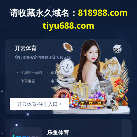
网
星
招
产
新
在
联
站
空
贤
品
闻
线
系
操作
控制
控制
船用
洁净
首
app
纳
中
资
留
我
PC
台系
柜系
箱系
悬臂
其他
防爆
管道
页
登
士
心
讯
言
们
列
列
列
灯
项目
录